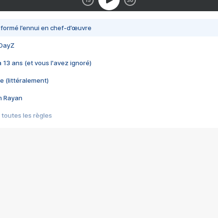
nsformé l’ennui en chef-d’œuvre
 DayZ
 a 13 ans (et vous l'avez ignoré)
e (littéralement)
im Rayan
 toutes les règles
s les jeux vidéo
us choquant de Rockstar ? - Le scandale BULLY
e plus moche de Steam
du RÊVE tourne au CAUCHEMAR
pendant 8 heures