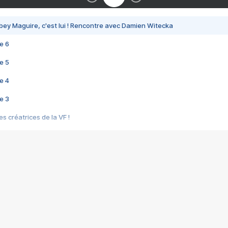
bey Maguire, c'est lui ! Rencontre avec Damien Witecka
e 6
e 5
e 4
e 3
s créatrices de la VF !
e 2
e 1
e Mektoub My Love arrive enfin ! Rencontre avec Shaïn Boumedine et Sal
i : après Toni en famille
elle réalise le bouleversant Dites lui que je l'aime
ais ! Rencontre autour de Vie privée de Rebecca Zlotowski