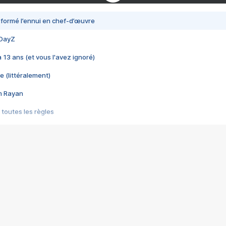
nsformé l’ennui en chef-d’œuvre
 DayZ
 a 13 ans (et vous l'avez ignoré)
e (littéralement)
im Rayan
 toutes les règles
s les jeux vidéo
us choquant de Rockstar ? - Le scandale BULLY
e plus moche de Steam
du RÊVE tourne au CAUCHEMAR
pendant 8 heures
it… à tort