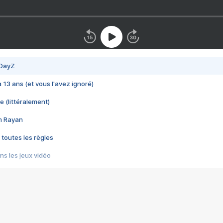
 DayZ
 a 13 ans (et vous l'avez ignoré)
e (littéralement)
im Rayan
 toutes les règles
s les jeux vidéo
us choquant de Rockstar ? - Le scandale BULLY
e plus moche de Steam
du RÊVE tourne au CAUCHEMAR