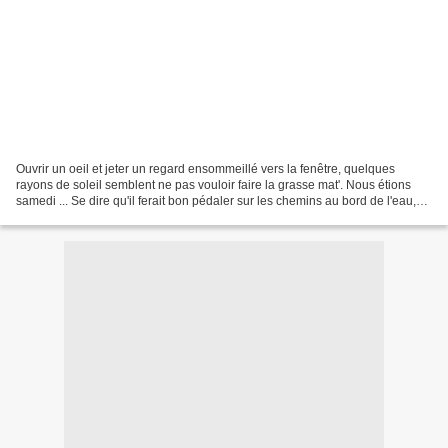
Ouvrir un oeil et jeter un regard ensommeillé vers la fenêtre, quelques
rayons de soleil semblent ne pas vouloir faire la grasse mat'. Nous étions
samedi ... Se dire qu'il ferait bon pédaler sur les chemins au bord de l'eau,
Se dire que ce sera peut-être...