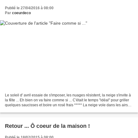
Publié le 27/04/2016 à 08:00
Par
coeurdeco
Le soleil d' avril essaie de s'imposer, les nuages résistent, la neige s'invite à
la fête ... Eh bien on va faire comme si ... C'était le temps "idéal" pour griller
quelques saucisses et boire un rosé frais ***** La neige vole dans les airs
avant de se...
Retour ... Ô coeur de la maison !
Publié le 18/02/2015 à 08:00