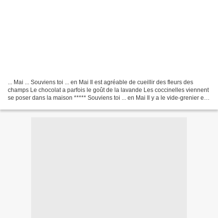
... Mai ... Souviens toi ... en Mai Il est agréable de cueillir des fleurs des
champs Le chocolat a parfois le goût de la lavande Les coccinelles viennent
se poser dans la maison ***** Souviens toi ... en Mai Il y a le vide-grenier et
les petits marchés...