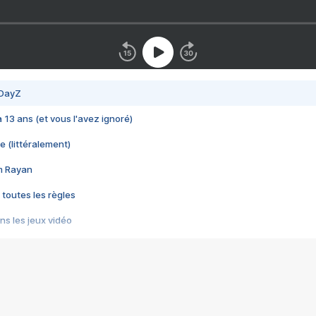
 DayZ
 a 13 ans (et vous l'avez ignoré)
e (littéralement)
im Rayan
 toutes les règles
s les jeux vidéo
us choquant de Rockstar ? - Le scandale BULLY
e plus moche de Steam
du RÊVE tourne au CAUCHEMAR