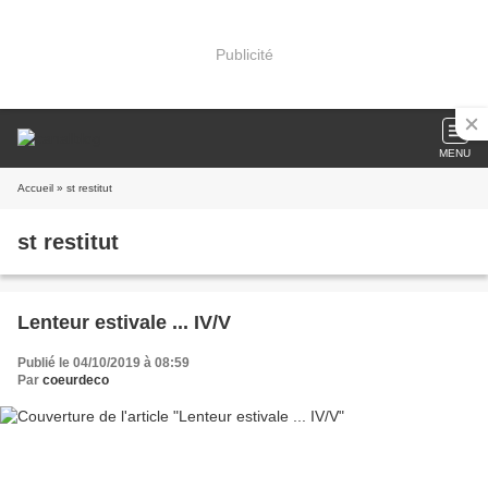
Publicité
MENU
Accueil
» st restitut
st restitut
Lenteur estivale ... IV/V
Publié le 04/10/2019 à 08:59
Par
coeurdeco