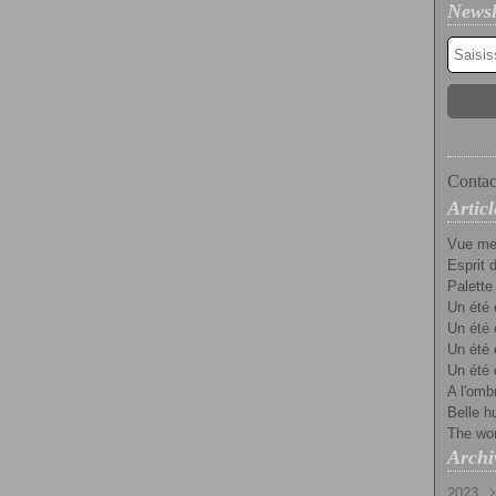
Newsl
Contact
Articl
Vue mer
Esprit d
Palette
Un été 
Un été 
Un été 
Un été 
A l'omb
Belle h
The worl
Archi
2023