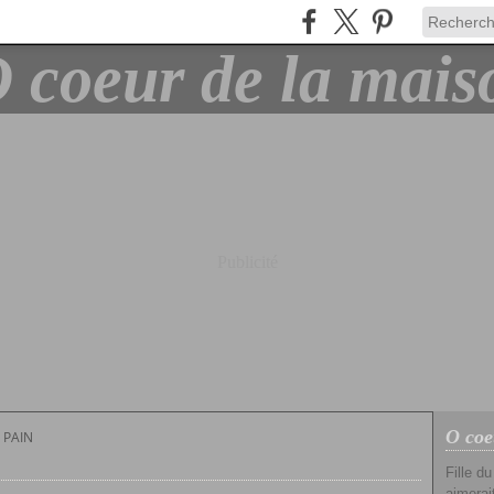
Publicité
O coe
 PAIN
Fille d
aimerait