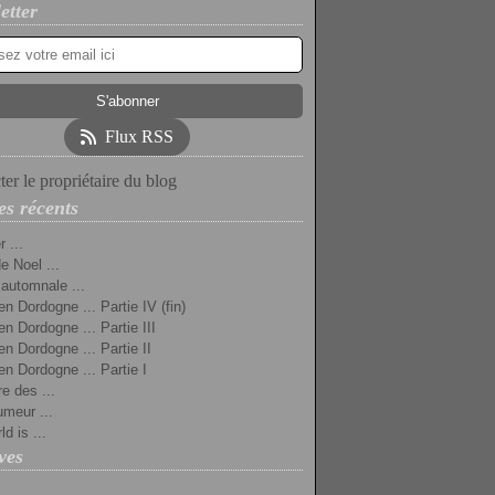
etter
Flux RSS
er le propriétaire du blog
es récents
 ...
e Noel ...
 automnale ...
en Dordogne ... Partie IV (fin)
en Dordogne ... Partie III
en Dordogne ... Partie II
en Dordogne ... Partie I
re des ...
umeur ...
d is ...
ves