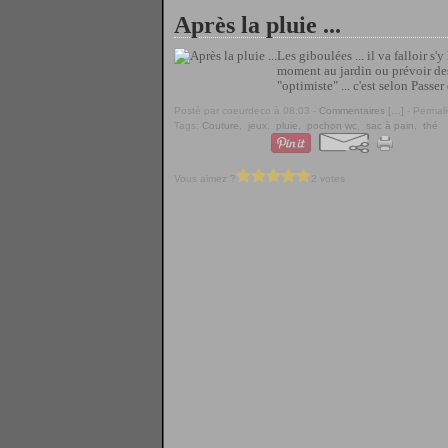
Après la pluie ...
Les giboulées ... il va falloir s
moment au jardin ou prévoir des j
"optimiste" ... c'est selon Passer 
Posté par coeurdeco à 08:03 -
Commentaires [
…
]
- Permali
Tags:
Couture
,
jeux
,
pluie
,
pochon wc
,
sac à pain
,
thé
Vous aimez ?
2 votes