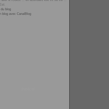
'Est.
 du blog
n blog avec CanalBlog
Publicité