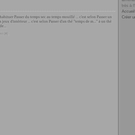
très à l
Accueil
'y habituer Passer du temps sec au temps mouillé ... c'est selon Passer un
Créer u
eux d'intérieur ... c'est selon Passer d'un thé "temps de m..." à un thé
de...
en [
#
]