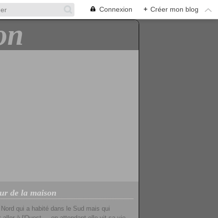
Connexion
+
Créer mon blog
ur de la maison
u Nord qui a habité dans le Sud mais qui
 aller à l'Ouest ... en attendant elle vit sa vie ...