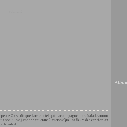
Publicité
Album
ompeuse On se dit que l'arc en ciel qui a accompagné notre balade annon
uis non, il est juste apparu entre 2 averses Que les fleurs des cerisiers on
e le soleil...