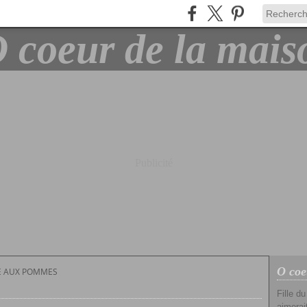
Publicité
O coe
E AUX POMMES
Fille d
aimerait