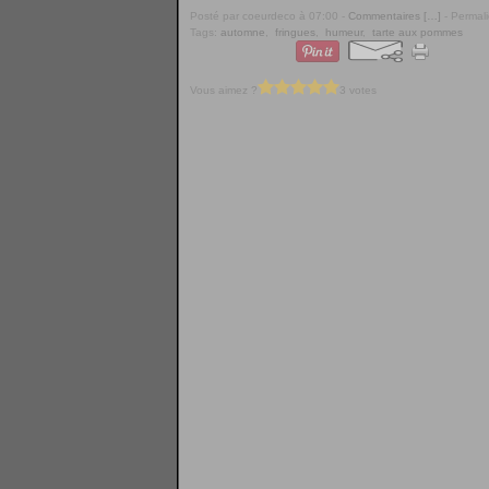
Posté par coeurdeco à 07:00 -
Commentaires [
…
]
- Permali
Tags:
automne
,
fringues
,
humeur
,
tarte aux pommes
Vous aimez ?
3 votes