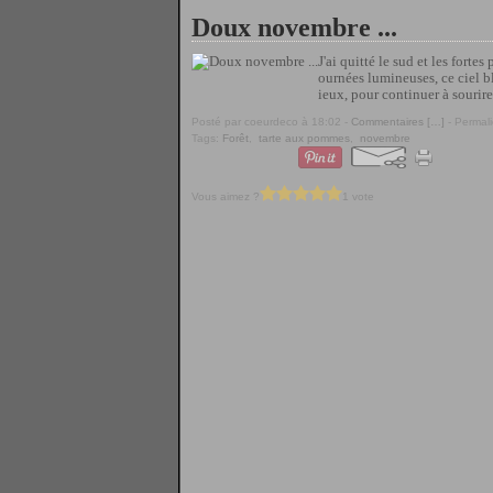
Doux novembre ...
J'ai quitté le sud et les fort
ournées lumineuses, ce ciel bl
ieux, pour continuer à sourire,
Posté par coeurdeco à 18:02 -
Commentaires [
…
]
- Permali
Tags:
Forêt
,
tarte aux pommes
,
novembre
Vous aimez ?
1 vote