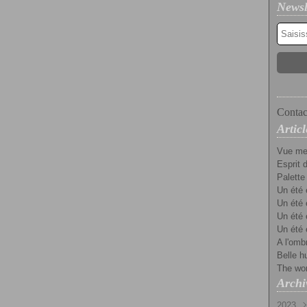
Newsl
Contact
Articl
Vue mer
Esprit d
Palette
Un été 
Un été 
Un été 
Un été 
A l'omb
Belle h
The worl
Archi
2023