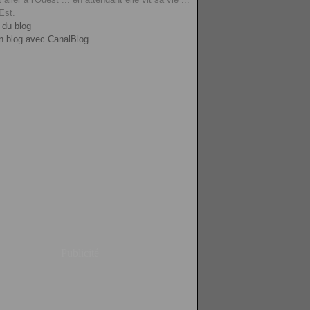
'Est.
 du blog
n blog avec CanalBlog
Publicité