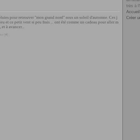
très à l
Accueil
es pluies pour retrouver "mon grand nord" sous un soleil d'automne. Ces j
Créer u
eu et ce petit vent si peu frais ... ont été comme un cadeau pour aller m
 et à avancer...
en [
#
]