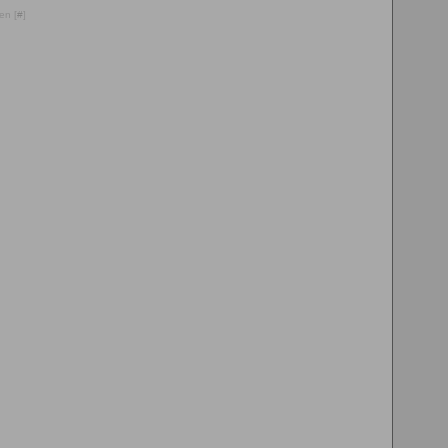
en [
#
]