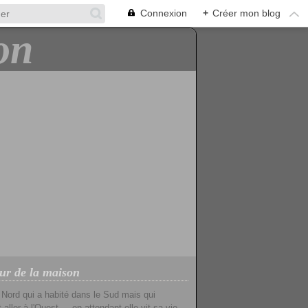
Connexion
+
Créer mon blog
ur de la maison
u Nord qui a habité dans le Sud mais qui
 aller à l'Ouest ... en attendant elle vit sa vie ...