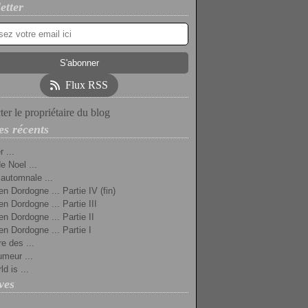
etter
Flux RSS
er le propriétaire du blog
es récents
 ...
e Noel ...
 automnale ...
en Dordogne ... Partie IV (fin)
en Dordogne ... Partie III
en Dordogne ... Partie II
en Dordogne ... Partie I
re des ...
umeur ...
d is ...
ves