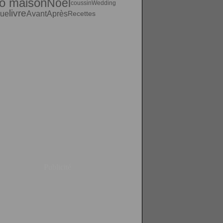
o maison
Noel
coussin
Wedding
livre
que
AvantAprès
Recettes
Publicité